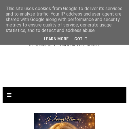
This site uses cookies from Google to deliver its services
and to analyze traffic. Your IP address and user-agent are
shared with Google along with performance and security
NJOYRADIO.GR
metrics to ensure quality of service, generate usage
statistics, and to detect and address abuse.
LEARN MORE
GOT IT
Η ΕΝΗΜΕΡΩΣΗ ...Η ΜΟΥΣΙΚΗ ΠΟΥ ΑΓΑΠΑΣ