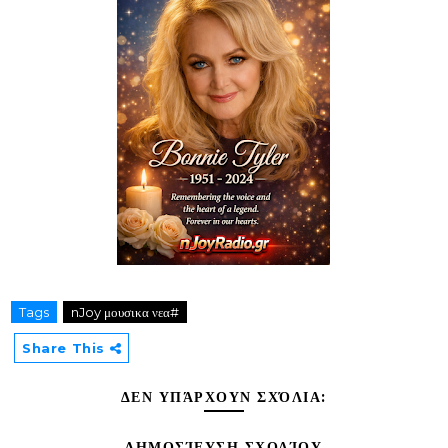
Tags
nJoy μουσικα νεα#
Share This
ΔΕΝ ΥΠΆΡΧΟΥΝ ΣΧΌΛΙΑ:
ΔΗΜΟΣΊΕΥΣΗ ΣΧΟΛΊΟΥ