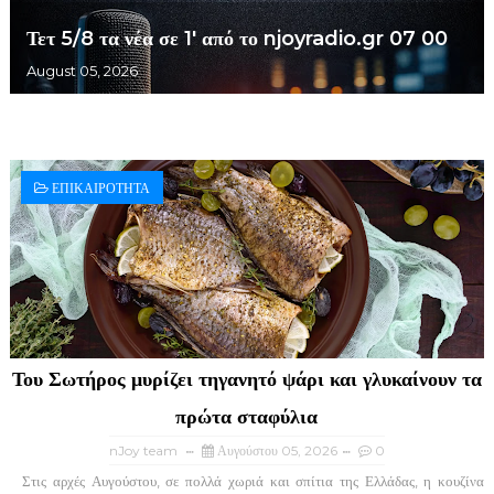
Τετ 5/8 τα νέα σε 1' από το njoyradio.gr 07 00
August 05, 2026
ΕΠΙΚΑΙΡΟΤΗΤΑ
Του Σωτήρος μυρίζει τηγανητό ψάρι και γλυκαίνουν τα
πρώτα σταφύλια
nJoy team
Αυγούστου 05, 2026
0
Στις αρχές Αυγούστου, σε πολλά χωριά και σπίτια της Ελλάδας, η κουζίνα