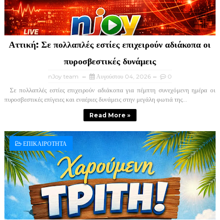
Αττική: Σε πολλαπλές εστίες επιχειρούν αδιάκοπα οι
πυροσβεστικές δυνάμεις
nJoy team
Αυγούστου 04, 2026
0
Σε πολλαπλές εστίες επιχειρούν αδιάκοπα για πέμπτη συνεχόμενη ημέρα οι
πυροσβεστικές επίγειες και εναέριες δυνάμεις στην μεγάλη φωτιά της...
Read More »
ΕΠΙΚΑΙΡΟΤΗΤΑ