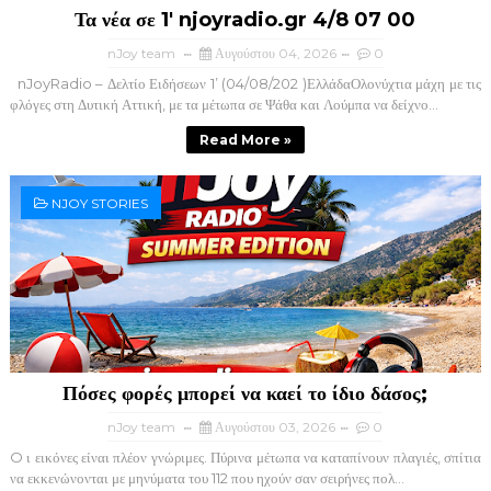
Τα νέα σε 1' njoyradio.gr 4/8 07 00
nJoy team
Αυγούστου 04, 2026
0
nJoyRadio – Δελτίο Ειδήσεων 1’ (04/08/202 )ΕλλάδαΟλονύχτια μάχη με τις
φλόγες στη Δυτική Αττική, με τα μέτωπα σε Ψάθα και Λούμπα να δείχνο...
Read More »
NJOY STORIES
Πόσες φορές μπορεί να καεί το ίδιο δάσος;
nJoy team
Αυγούστου 03, 2026
0
O ι εικόνες είναι πλέον γνώριμες. Πύρινα μέτωπα να καταπίνουν πλαγιές, σπίτια
να εκκενώνονται με μηνύματα του 112 που ηχούν σαν σειρήνες πολ...