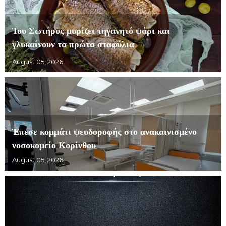
Του Σωτήρος μυρίζει τηγανητό ψάρι και
γλυκαίνουν τα πρώτα σταφύλια
August 05, 2026
Έπεσε κομμάτι ψευδοροφής στο ανακαινισμένο
νοσοκομείο Κορίνθου
August 05, 2026