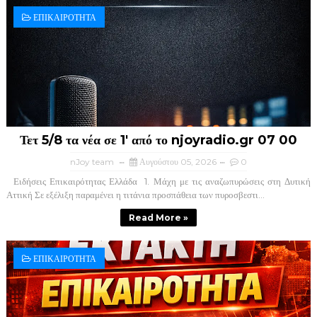
ΕΠΙΚΑΙΡΟΤΗΤΑ
Τετ 5/8 τα νέα σε 1' από το njoyradio.gr 07 00
nJoy team
Αυγούστου 05, 2026
0
Ειδήσεις Επικαιρότητας Ελλάδα ​ 1. Μάχη με τις αναζωπυρώσεις στη Δυτική
Αττική ​Σε εξέλιξη παραμένει η τιτάνια προσπάθεια των πυροσβεστι...
Read More »
ΕΠΙΚΑΙΡΟΤΗΤΑ