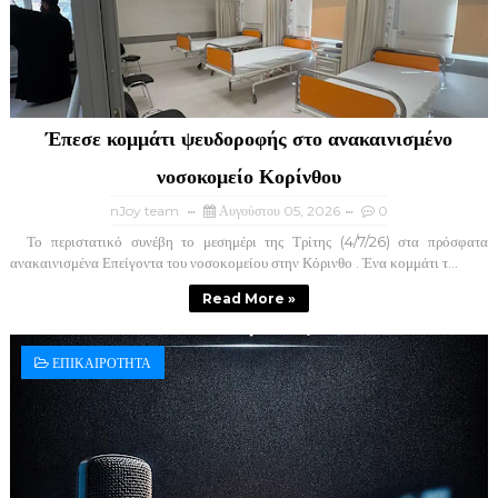
Έπεσε κομμάτι ψευδοροφής στο ανακαινισμένο
νοσοκομείο Κορίνθου
nJoy team
Αυγούστου 05, 2026
0
Το περιστατικό συνέβη το μεσημέρι της Τρίτης (4/7/26) στα πρόσφατα
ανακαινισμένα Επείγοντα του νοσοκομείου στην Κόρινθο . Ένα κομμάτι τ...
Read More »
ΕΠΙΚΑΙΡΟΤΗΤΑ