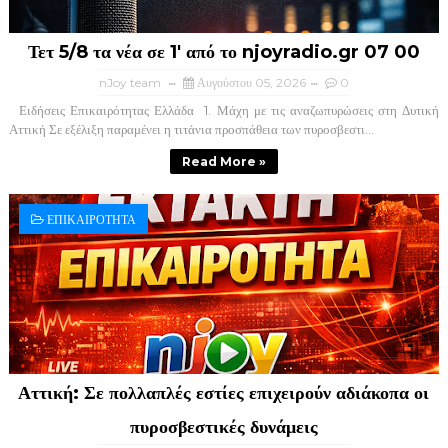
Τετ 5/8 τα νέα σε 1' από το njoyradio.gr 07 00
nJoy team
Αυγούστου 05, 2026
0
Ειδήσεις Επικαιρότητας Ελλάδα ​ 1. Μάχη με τις αναζωπυρώσεις στη Δυτική
Αττική ​Σε εξέλιξη παραμένει η τιτάνια προσπάθεια των πυροσβεστι...
Read More »
ΕΠΙΚΑΙΡΟΤΗΤΑ
Αττική: Σε πολλαπλές εστίες επιχειρούν αδιάκοπα οι
πυροσβεστικές δυνάμεις