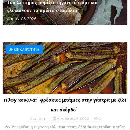
Του Σωτήρος μυρίζει τηγανητό ψάρι και
γλυκαίνουν τα πρώτα σταφύλια
August 05, 2026
ΕΠΙΚΑΙΡΌΤΗΤΑ
nJoy κουζινα:`φρέσκιες μπάμιες στην γάστρα με ξίδι
και σκόρδο`
nJoy team
Αυγούστου 06, 2026
0
Δεν θα κερδίσει η εμφάνιση εδώ, είναι σαφές. Αλλά θα σας κερδίσει η γεύση ,