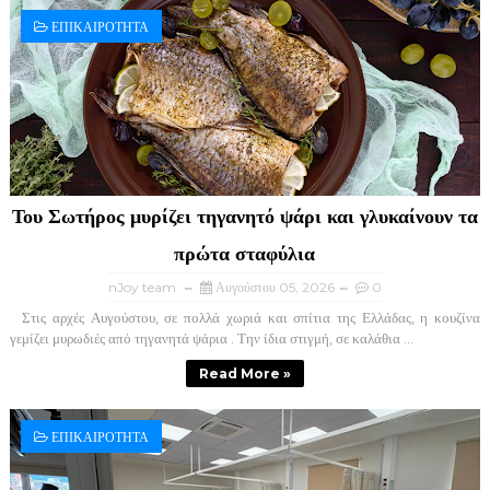
ΕΠΙΚΑΙΡΟΤΗΤΑ
Του Σωτήρος μυρίζει τηγανητό ψάρι και γλυκαίνουν τα
πρώτα σταφύλια
nJoy team
Αυγούστου 05, 2026
0
Στις αρχές Αυγούστου, σε πολλά χωριά και σπίτια της Ελλάδας, η κουζίνα
γεμίζει μυρωδιές από τηγανητά ψάρια . Την ίδια στιγμή, σε καλάθια ...
Read More »
ΕΠΙΚΑΙΡΟΤΗΤΑ