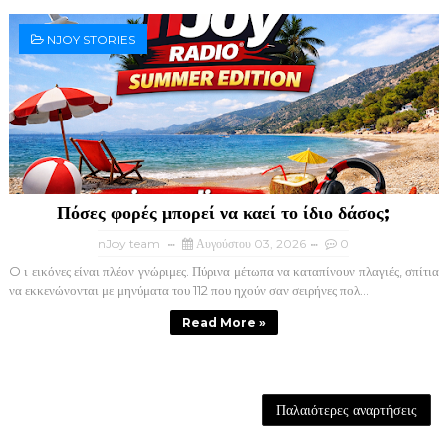
NJOY STORIES
Πόσες φορές μπορεί να καεί το ίδιο δάσος;
nJoy team
Αυγούστου 03, 2026
0
O ι εικόνες είναι πλέον γνώριμες. Πύρινα μέτωπα να καταπίνουν πλαγιές, σπίτια
να εκκενώνονται με μηνύματα του 112 που ηχούν σαν σειρήνες πολ...
Read More »
Παλαιότερες αναρτήσεις