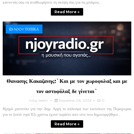
κάνοντάς σας να αναθεωρήσετε τη σκέψη σας για τις μπάμιες...
Read More »
NJOY ΤΟΠΙΚΑ
Θανασης Κακαζανης:`Και με τον χωροφυλαξ και με
τον αστυφύλαξ δε γίνεται`
nJoy team
Αυγούστου 06, 2026
0
Ηχηρό χαστούκι για την Δημ. Αρχή το κάλεσμα των κατοίκων της Περαχωρας
για το ζεστό νερό Έξι χρόνια έχουν περάσει απο τότε που δημιουργήθηκε...
Read More »