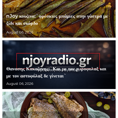
nJoy κουζινα:`φρέσκιες μπάμιες στην γάστρα με
ξίδι και σκόρδο`
August 06, 2026
Θανασης Κακαζανης:`Και με τον χωροφυλαξ και
με τον αστυφύλαξ δε γίνεται`
August 06, 2026