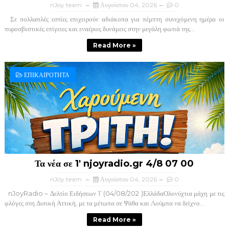
nJoy team
Αυγούστου 04, 2026
0
Σε πολλαπλές εστίες επιχειρούν αδιάκοπα για πέμπτη συνεχόμενη ημέρα οι
πυροσβεστικές επίγειες και εναέριες δυνάμεις στην μεγάλη φωτιά της...
Read More »
ΕΠΙΚΑΙΡΟΤΗΤΑ
Τα νέα σε 1' njoyradio.gr 4/8 07 00
nJoy team
Αυγούστου 04, 2026
0
nJoyRadio – Δελτίο Ειδήσεων 1’ (04/08/202 )ΕλλάδαΟλονύχτια μάχη με τις
φλόγες στη Δυτική Αττική, με τα μέτωπα σε Ψάθα και Λούμπα να δείχνο...
Read More »