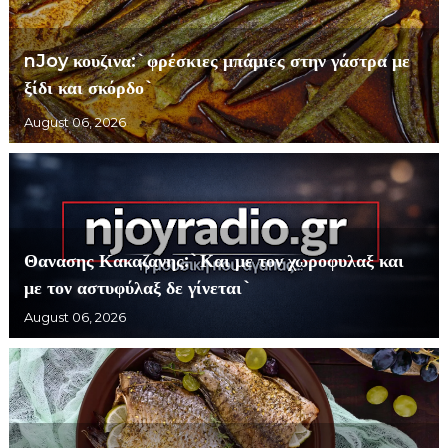
nJoy κουζινα:`φρέσκιες μπάμιες στην γάστρα με
ξίδι και σκόρδο`
August 06, 2026
Θανασης Κακαζανης:`Και με τον χωροφυλαξ και
με τον αστυφύλαξ δε γίνεται`
August 06, 2026