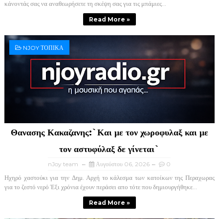
κάνοντάς σας να αναθεωρήσετε τη σκέψη σας για τις μπάμιες...
Read More »
NJOY ΤΟΠΙΚΑ
Θανασης Κακαζανης:`Και με τον χωροφυλαξ και με
τον αστυφύλαξ δε γίνεται`
nJoy team
Αυγούστου 06, 2026
0
Ηχηρό χαστούκι για την Δημ. Αρχή το κάλεσμα των κατοίκων της Περαχωρας
για το ζεστό νερό Έξι χρόνια έχουν περάσει απο τότε που δημιουργήθηκε...
Read More »