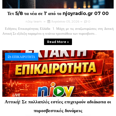
Τετ 5/8 τα νέα σε 1' από το njoyradio.gr 07 00
nJoy team
Αυγούστου 05, 2026
0
Ειδήσεις Επικαιρότητας Ελλάδα ​ 1. Μάχη με τις αναζωπυρώσεις στη Δυτική
Αττική ​Σε εξέλιξη παραμένει η τιτάνια προσπάθεια των πυροσβεστι...
Read More »
ΕΠΙΚΑΙΡΟΤΗΤΑ
Αττική: Σε πολλαπλές εστίες επιχειρούν αδιάκοπα οι
πυροσβεστικές δυνάμεις