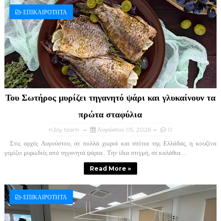
ΕΠΙΚΑΙΡΟΤΗΤΑ
Του Σωτήρος μυρίζει τηγανητό ψάρι και γλυκαίνουν τα
πρώτα σταφύλια
nJoy team
Αυγούστου 05, 2026
0
Στις αρχές Αυγούστου, σε πολλά χωριά και σπίτια της Ελλάδας, η κουζίνα
γεμίζει μυρωδιές από τηγανητά ψάρια . Την ίδια στιγμή, σε καλάθια ...
Read More »
ΕΠΙΚΑΙΡΟΤΗΤΑ