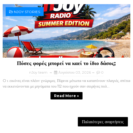
NJOY STORIES
Πόσες φορές μπορεί να καεί το ίδιο δάσος;
nJoy team
Αυγούστου 03, 2026
0
O ι εικόνες είναι πλέον γνώριμες. Πύρινα μέτωπα να καταπίνουν πλαγιές, σπίτια
να εκκενώνονται με μηνύματα του 112 που ηχούν σαν σειρήνες πολ...
Read More »
Παλαιότερες αναρτήσεις