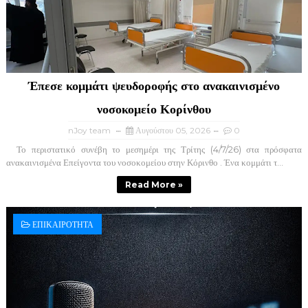
Έπεσε κομμάτι ψευδοροφής στο ανακαινισμένο
νοσοκομείο Κορίνθου
nJoy team
Αυγούστου 05, 2026
0
Το περιστατικό συνέβη το μεσημέρι της Τρίτης (4/7/26) στα πρόσφατα
ανακαινισμένα Επείγοντα του νοσοκομείου στην Κόρινθο . Ένα κομμάτι τ...
Read More »
ΕΠΙΚΑΙΡΟΤΗΤΑ