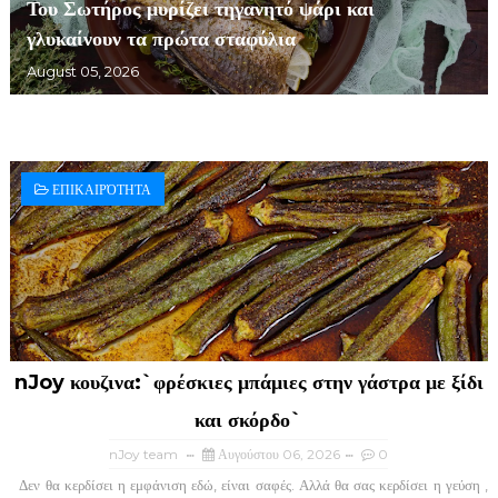
Του Σωτήρος μυρίζει τηγανητό ψάρι και
γλυκαίνουν τα πρώτα σταφύλια
August 05, 2026
ΕΠΙΚΑΙΡΌΤΗΤΑ
nJoy κουζινα:`φρέσκιες μπάμιες στην γάστρα με ξίδι
και σκόρδο`
nJoy team
Αυγούστου 06, 2026
0
Δεν θα κερδίσει η εμφάνιση εδώ, είναι σαφές. Αλλά θα σας κερδίσει η γεύση ,