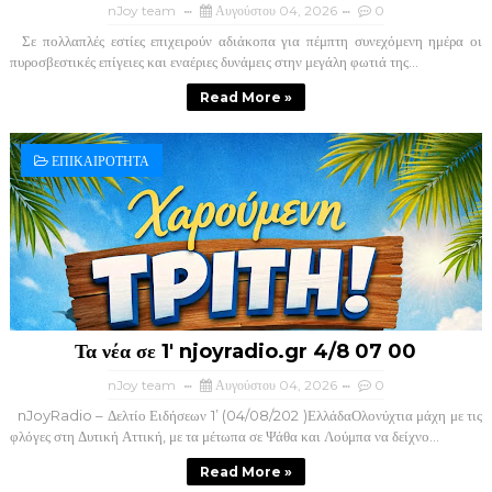
nJoy team
Αυγούστου 04, 2026
0
Σε πολλαπλές εστίες επιχειρούν αδιάκοπα για πέμπτη συνεχόμενη ημέρα οι
πυροσβεστικές επίγειες και εναέριες δυνάμεις στην μεγάλη φωτιά της...
Read More »
ΕΠΙΚΑΙΡΟΤΗΤΑ
Τα νέα σε 1' njoyradio.gr 4/8 07 00
nJoy team
Αυγούστου 04, 2026
0
nJoyRadio – Δελτίο Ειδήσεων 1’ (04/08/202 )ΕλλάδαΟλονύχτια μάχη με τις
φλόγες στη Δυτική Αττική, με τα μέτωπα σε Ψάθα και Λούμπα να δείχνο...
Read More »