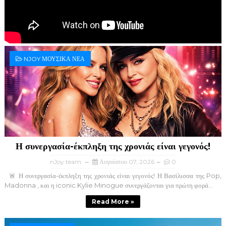
NJOY ΜΟΥΣΙΚΑ ΝΕΑ
Η συνεργασία-έκπληξη της χρονιάς είναι γεγονός!
nJoy team
Αυγούστου 07, 2026
0
🚨 Η συνεργασία-έκπληξη της χρονιάς είναι γεγονός! Η Βασίλισσα της Pop,
Madonna , και η iconic Kylie Minogue συνεργάζονται για πρώτη φορά...
Read More »