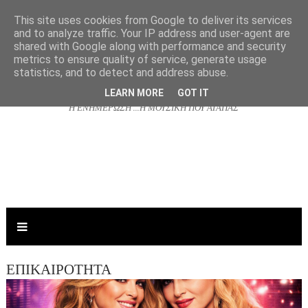
This site uses cookies from Google to deliver its services
and to analyze traffic. Your IP address and user-agent are
shared with Google along with performance and security
NJOYRADIO.GR
metrics to ensure quality of service, generate usage
statistics, and to detect and address abuse.
LEARN MORE
GOT IT
Η ΕΝΗΜΕΡΩΣΗ ...Η ΜΟΥΣΙΚΗ ΠΟΥ ΑΓΑΠΑΣ
ΕΠΙΚΑΙΡΟΤΗΤΑ