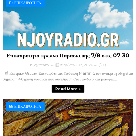
ΕΠΙΚΑΙΡΟΤΗΤΑ
Επικαιροτητα πρωινο Παρασκευης 7/8 στις 07 30
nJoy team
Αυγούστου 07, 2026
0
📰 Κεντρικά Θέματα Επικαιρότητας Υπόθεση Marfin: Στον ανακριτή οδηγείται
σήμερα η 46χρονη γυναίκα που συνελήφθη στο Λονδίνο και μεταφέρ...
Read More »
ΕΠΙΚΑΙΡΌΤΗΤΑ