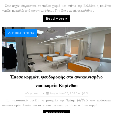
Στις αρχές Αυγούστου, σε πολλά χωριά και σπίτια της Ελλάδας, η κουζίνα
γεμίζει μυρωδιές από τηγανητά ψάρια . Την ίδια στιγμή, σε καλάθια ...
Read More »
ΕΠΙΚΑΙΡΟΤΗΤΑ
Έπεσε κομμάτι ψευδοροφής στο ανακαινισμένο
νοσοκομείο Κορίνθου
nJoy team
Αυγούστου 05, 2026
0
Το περιστατικό συνέβη το μεσημέρι της Τρίτης (4/7/26) στα πρόσφατα
ανακαινισμένα Επείγοντα του νοσοκομείου στην Κόρινθο . Ένα κομμάτι τ...