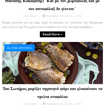
Θανασης Κακαζανης:`Και με τον χωροφυλαξ και με
τον αστυφύλαξ δε γίνεται`
nJoy team
Αυγούστου 06, 2026
0
Ηχηρό χαστούκι για την Δημ. Αρχή το κάλεσμα των κατοίκων της Περαχωρας
για το ζεστό νερό Έξι χρόνια έχουν περάσει απο τότε που δημιουργήθηκε...
Read More »
ΕΠΙΚΑΙΡΟΤΗΤΑ
Του Σωτήρος μυρίζει τηγανητό ψάρι και γλυκαίνουν τα
πρώτα σταφύλια
nJoy team
Αυγούστου 05, 2026
0