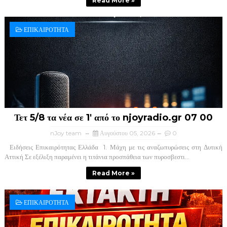
Read More »
ΕΠΙΚΑΙΡΟΤΗΤΑ
Τετ 5/8 τα νέα σε 1' από το njoyradio.gr 07 00
nJoy team
Αυγούστου 05, 2026
0
Ειδήσεις Επικαιρότητας Ελλάδα ​ 1. Μάχη με τις αναζωπυρώσεις στη Δυτική
Αττική ​Σε εξέλιξη παραμένει η τιτάνια προσπάθεια των πυροσβεστι...
Read More »
ΕΠΙΚΑΙΡΟΤΗΤΑ