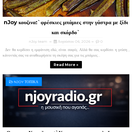
nJoy κουζινα:`φρέσκιες μπάμιες στην γάστρα με ξίδι
και σκόρδο`
nJoy team
Αυγούστου 06, 2026
0
Δεν θα κερδίσει η εμφάνιση εδώ, είναι σαφές. Αλλά θα σας κερδίσει η γεύση ,
κάνοντάς σας να αναθεωρήσετε τη σκέψη σας για τις μπάμιες...
Read More »
NJOY ΤΟΠΙΚΑ