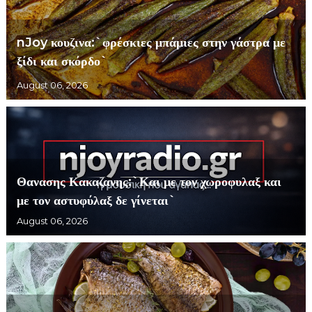
nJoy κουζινα:`φρέσκιες μπάμιες στην γάστρα με
ξίδι και σκόρδο`
August 06, 2026
Θανασης Κακαζανης:`Και με τον χωροφυλαξ και
με τον αστυφύλαξ δε γίνεται`
August 06, 2026