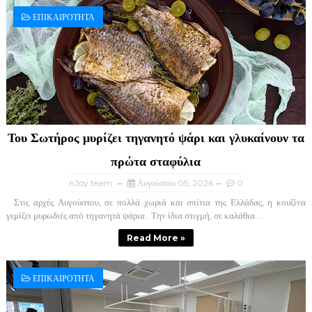
ΕΠΙΚΑΙΡΟΤΗΤΑ
Του Σωτήρος μυρίζει τηγανητό ψάρι και γλυκαίνουν τα
πρώτα σταφύλια
nJoy team
Αυγούστου 05, 2026
0
Στις αρχές Αυγούστου, σε πολλά χωριά και σπίτια της Ελλάδας, η κουζίνα
γεμίζει μυρωδιές από τηγανητά ψάρια . Την ίδια στιγμή, σε καλάθια ...
Read More »
ΕΠΙΚΑΙΡΟΤΗΤΑ