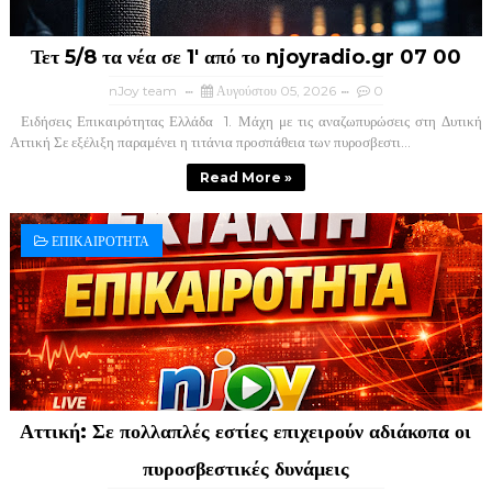
Τετ 5/8 τα νέα σε 1' από το njoyradio.gr 07 00
nJoy team
Αυγούστου 05, 2026
0
Ειδήσεις Επικαιρότητας Ελλάδα ​ 1. Μάχη με τις αναζωπυρώσεις στη Δυτική
Αττική ​Σε εξέλιξη παραμένει η τιτάνια προσπάθεια των πυροσβεστι...
Read More »
ΕΠΙΚΑΙΡΟΤΗΤΑ
Αττική: Σε πολλαπλές εστίες επιχειρούν αδιάκοπα οι
πυροσβεστικές δυνάμεις