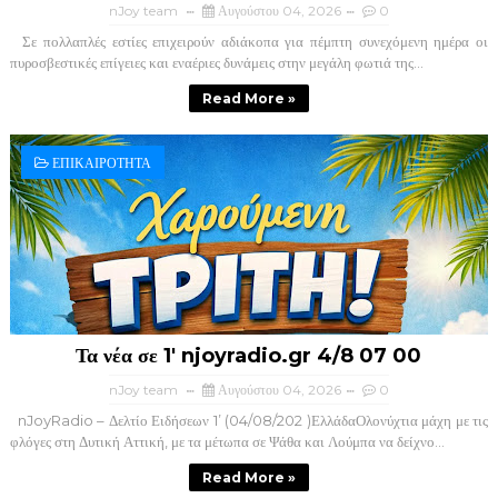
nJoy team
Αυγούστου 04, 2026
0
Σε πολλαπλές εστίες επιχειρούν αδιάκοπα για πέμπτη συνεχόμενη ημέρα οι
πυροσβεστικές επίγειες και εναέριες δυνάμεις στην μεγάλη φωτιά της...
Read More »
ΕΠΙΚΑΙΡΟΤΗΤΑ
Τα νέα σε 1' njoyradio.gr 4/8 07 00
nJoy team
Αυγούστου 04, 2026
0
nJoyRadio – Δελτίο Ειδήσεων 1’ (04/08/202 )ΕλλάδαΟλονύχτια μάχη με τις
φλόγες στη Δυτική Αττική, με τα μέτωπα σε Ψάθα και Λούμπα να δείχνο...
Read More »