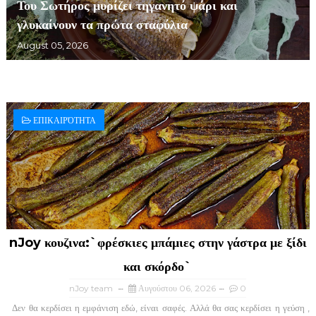
Του Σωτήρος μυρίζει τηγανητό ψάρι και
γλυκαίνουν τα πρώτα σταφύλια
August 05, 2026
ΕΠΙΚΑΙΡΌΤΗΤΑ
nJoy κουζινα:`φρέσκιες μπάμιες στην γάστρα με ξίδι
και σκόρδο`
nJoy team
Αυγούστου 06, 2026
0
Δεν θα κερδίσει η εμφάνιση εδώ, είναι σαφές. Αλλά θα σας κερδίσει η γεύση ,