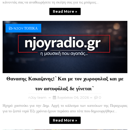
κάνοντάς σας να αναθεωρήσετε τη σκέψη σας για τις μπάμιες...
Read More »
NJOY ΤΟΠΙΚΑ
Θανασης Κακαζανης:`Και με τον χωροφυλαξ και με
τον αστυφύλαξ δε γίνεται`
nJoy team
Αυγούστου 06, 2026
0
Ηχηρό χαστούκι για την Δημ. Αρχή το κάλεσμα των κατοίκων της Περαχωρας
για το ζεστό νερό Έξι χρόνια έχουν περάσει απο τότε που δημιουργήθηκε...
Read More »