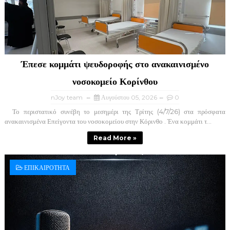
Έπεσε κομμάτι ψευδοροφής στο ανακαινισμένο
νοσοκομείο Κορίνθου
nJoy team
Αυγούστου 05, 2026
0
Το περιστατικό συνέβη το μεσημέρι της Τρίτης (4/7/26) στα πρόσφατα
ανακαινισμένα Επείγοντα του νοσοκομείου στην Κόρινθο . Ένα κομμάτι τ...
Read More »
ΕΠΙΚΑΙΡΟΤΗΤΑ