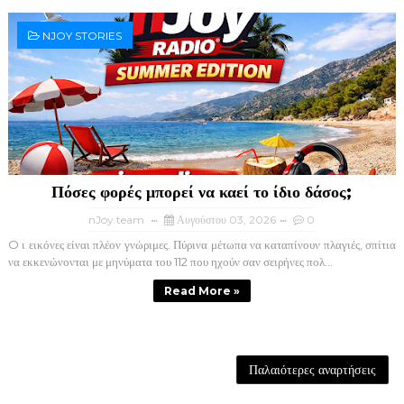
NJOY STORIES
Πόσες φορές μπορεί να καεί το ίδιο δάσος;
nJoy team
Αυγούστου 03, 2026
0
O ι εικόνες είναι πλέον γνώριμες. Πύρινα μέτωπα να καταπίνουν πλαγιές, σπίτια
να εκκενώνονται με μηνύματα του 112 που ηχούν σαν σειρήνες πολ...
Read More »
Παλαιότερες αναρτήσεις