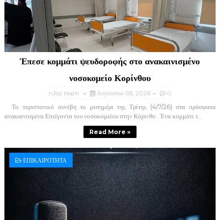
Έπεσε κομμάτι ψευδοροφής στο ανακαινισμένο
νοσοκομείο Κορίνθου
nJoy team
Αυγούστου 05, 2026
0
Το περιστατικό συνέβη το μεσημέρι της Τρίτης (4/7/26) στα πρόσφατα
ανακαινισμένα Επείγοντα του νοσοκομείου στην Κόρινθο . Ένα κομμάτι τ...
Read More »
ΕΠΙΚΑΙΡΟΤΗΤΑ