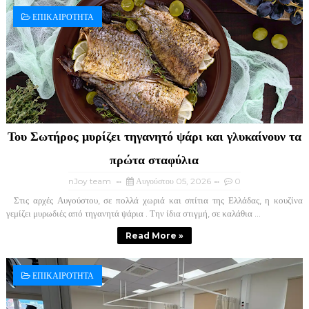
ΕΠΙΚΑΙΡΟΤΗΤΑ
Του Σωτήρος μυρίζει τηγανητό ψάρι και γλυκαίνουν τα
πρώτα σταφύλια
nJoy team
Αυγούστου 05, 2026
0
Στις αρχές Αυγούστου, σε πολλά χωριά και σπίτια της Ελλάδας, η κουζίνα
γεμίζει μυρωδιές από τηγανητά ψάρια . Την ίδια στιγμή, σε καλάθια ...
Read More »
ΕΠΙΚΑΙΡΟΤΗΤΑ