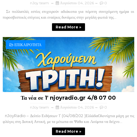
nJoy team
Αυγούστου 04, 2026
0
Σε πολλαπλές εστίες επιχειρούν αδιάκοπα για πέμπτη συνεχόμενη ημέρα οι
πυροσβεστικές επίγειες και εναέριες δυνάμεις στην μεγάλη φωτιά της...
Read More »
ΕΠΙΚΑΙΡΟΤΗΤΑ
Τα νέα σε 1' njoyradio.gr 4/8 07 00
nJoy team
Αυγούστου 04, 2026
0
nJoyRadio – Δελτίο Ειδήσεων 1’ (04/08/202 )ΕλλάδαΟλονύχτια μάχη με τις
φλόγες στη Δυτική Αττική, με τα μέτωπα σε Ψάθα και Λούμπα να δείχνο...
Read More »