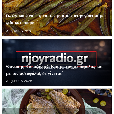
nJoy κουζινα:`φρέσκιες μπάμιες στην γάστρα με
ξίδι και σκόρδο`
August 06, 2026
Θανασης Κακαζανης:`Και με τον χωροφυλαξ και
με τον αστυφύλαξ δε γίνεται`
August 06, 2026