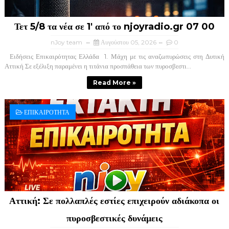
Τετ 5/8 τα νέα σε 1' από το njoyradio.gr 07 00
nJoy team
Αυγούστου 05, 2026
0
Ειδήσεις Επικαιρότητας Ελλάδα ​ 1. Μάχη με τις αναζωπυρώσεις στη Δυτική
Αττική ​Σε εξέλιξη παραμένει η τιτάνια προσπάθεια των πυροσβεστι...
Read More »
ΕΠΙΚΑΙΡΟΤΗΤΑ
Αττική: Σε πολλαπλές εστίες επιχειρούν αδιάκοπα οι
πυροσβεστικές δυνάμεις