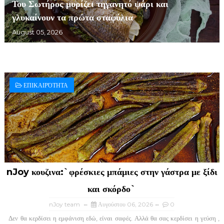
Του Σωτήρος μυρίζει τηγανητό ψάρι και
γλυκαίνουν τα πρώτα σταφύλια
August 05, 2026
ΕΠΙΚΑΙΡΌΤΗΤΑ
nJoy κουζινα:`φρέσκιες μπάμιες στην γάστρα με ξίδι
και σκόρδο`
nJoy team
Αυγούστου 06, 2026
0
Δεν θα κερδίσει η εμφάνιση εδώ, είναι σαφές. Αλλά θα σας κερδίσει η γεύση ,