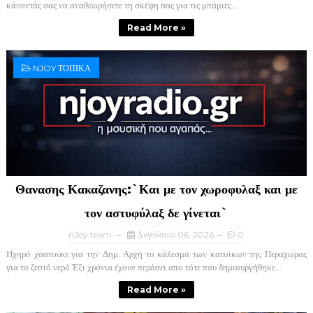
κάνοντάς σας να αναθεωρήσετε τη σκέψη σας για τις μπάμιες...
Read More »
NJOY ΤΟΠΙΚΑ
Θανασης Κακαζανης:`Και με τον χωροφυλαξ και με
τον αστυφύλαξ δε γίνεται`
nJoy team
Αυγούστου 06, 2026
0
Ηχηρό χαστούκι για την Δημ. Αρχή το κάλεσμα των κατοίκων της Περαχωρας
για το ζεστό νερό Έξι χρόνια έχουν περάσει απο τότε που δημιουργήθηκε...
Read More »