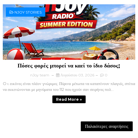
NJOY STORIES
Πόσες φορές μπορεί να καεί το ίδιο δάσος;
nJoy team
Αυγούστου 03, 2026
0
O ι εικόνες είναι πλέον γνώριμες. Πύρινα μέτωπα να καταπίνουν πλαγιές, σπίτια
να εκκενώνονται με μηνύματα του 112 που ηχούν σαν σειρήνες πολ...
Read More »
Παλαιότερες αναρτήσεις