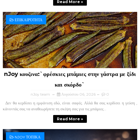
Read More »
ΕΠΙΚΑΙΡΌΤΗΤΑ
nJoy κουζινα:`φρέσκιες μπάμιες στην γάστρα με ξίδι
και σκόρδο`
nJoy team
Αυγούστου 06, 2026
0
Δεν θα κερδίσει η εμφάνιση εδώ, είναι σαφές. Αλλά θα σας κερδίσει η γεύση ,
κάνοντάς σας να αναθεωρήσετε τη σκέψη σας για τις μπάμιες...
Read More »
NJOY ΤΟΠΙΚΑ