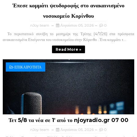
Έπεσε κομμάτι ψευδοροφής στο ανακαινισμένο
νοσοκομείο Κορίνθου
nJoy team
Αυγούστου 05, 2026
0
Το περιστατικό συνέβη το μεσημέρι της Τρίτης (4/7/26) στα πρόσφατα
ανακαινισμένα Επείγοντα του νοσοκομείου στην Κόρινθο . Ένα κομμάτι τ...
Read More »
ΕΠΙΚΑΙΡΟΤΗΤΑ
Τετ 5/8 τα νέα σε 1' από το njoyradio.gr 07 00
nJoy team
Αυγούστου 05, 2026
0