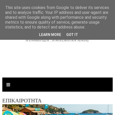
This site uses cookies from Google to deliver its services
and to analyze traffic. Your IP address and user-agent are
shared with Google along with performance and security
NJOYRADIO.GR
metrics to ensure quality of service, generate usage
statistics, and to detect and address abuse.
LEARN MORE
GOT IT
Η ΕΝΗΜΕΡΩΣΗ ...Η ΜΟΥΣΙΚΗ ΠΟΥ ΑΓΑΠΑΣ
ΕΠΙΚΑΙΡΟΤΗΤΑ