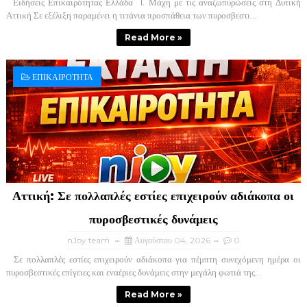
Ειδήσεις Επικαιρότητας Ελλάδα ​ 1. Μάχη με τις αναζωπυρώσεις στη Δυτική
Αττική ​Σε εξέλιξη παραμένει η τιτάνια προσπάθεια των πυροσβεστι...
Read More »
ΕΠΙΚΑΙΡΟΤΗΤΑ
Αττική: Σε πολλαπλές εστίες επιχειρούν αδιάκοπα οι
πυροσβεστικές δυνάμεις
nJoy team
Αυγούστου 04, 2026
0
Σε πολλαπλές εστίες επιχειρούν αδιάκοπα για πέμπτη συνεχόμενη ημέρα οι
πυροσβεστικές επίγειες και εναέριες δυνάμεις στην μεγάλη φωτιά της...
Read More »