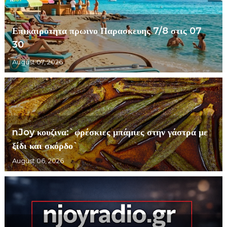
Επικαιροτητα πρωινο Παρασκευης 7/8 στις 07
30
August 07, 2026
nJoy κουζινα:`φρέσκιες μπάμιες στην γάστρα με
ξίδι και σκόρδο`
August 06, 2026