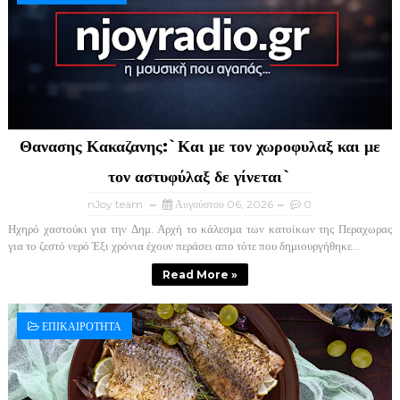
Θανασης Κακαζανης:`Και με τον χωροφυλαξ και με
τον αστυφύλαξ δε γίνεται`
nJoy team
Αυγούστου 06, 2026
0
Ηχηρό χαστούκι για την Δημ. Αρχή το κάλεσμα των κατοίκων της Περαχωρας
για το ζεστό νερό Έξι χρόνια έχουν περάσει απο τότε που δημιουργήθηκε...
Read More »
ΕΠΙΚΑΙΡΟΤΗΤΑ