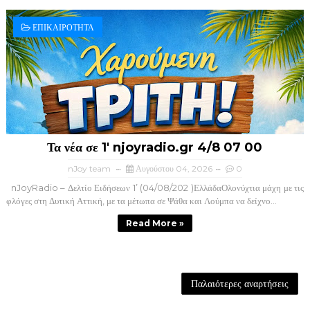
ΕΠΙΚΑΙΡΟΤΗΤΑ
Τα νέα σε 1' njoyradio.gr 4/8 07 00
nJoy team
Αυγούστου 04, 2026
0
nJoyRadio – Δελτίο Ειδήσεων 1’ (04/08/202 )ΕλλάδαΟλονύχτια μάχη με τις
φλόγες στη Δυτική Αττική, με τα μέτωπα σε Ψάθα και Λούμπα να δείχνο...
Read More »
Παλαιότερες αναρτήσεις