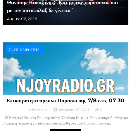
Θανασης Κακαζανης:`Και με τον χωροφυλαξ και
με τον αστυφύλαξ δε γίνεται`
August 06, 2026
ΕΠΙΚΑΙΡΟΤΗΤΑ
Επικαιροτητα πρωινο Παρασκευης 7/8 στις 07 30
nJoy team
Αυγούστου 07, 2026
0
📰 Κεντρικά Θέματα Επικαιρότητας Υπόθεση Marfin: Στον ανακριτή οδηγείται
σήμερα η 46χρονη γυναίκα που συνελήφθη στο Λονδίνο και μεταφέρ...