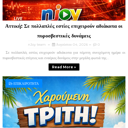
Αττική: Σε πολλαπλές εστίες επιχειρούν αδιάκοπα οι
πυροσβεστικές δυνάμεις
nJoy team
Αυγούστου 04, 2026
0
Σε πολλαπλές εστίες επιχειρούν αδιάκοπα για πέμπτη συνεχόμενη ημέρα οι
πυροσβεστικές επίγειες και εναέριες δυνάμεις στην μεγάλη φωτιά της...
Read More »
ΕΠΙΚΑΙΡΟΤΗΤΑ