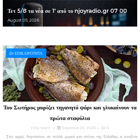
Τετ 5/8 τα νέα σε 1' από το njoyradio.gr 07 00
August 05, 2026
ΕΠΙΚΑΙΡΟΤΗΤΑ
Του Σωτήρος μυρίζει τηγανητό ψάρι και γλυκαίνουν τα
πρώτα σταφύλια
nJoy team
Αυγούστου 05, 2026
0
Στις αρχές Αυγούστου, σε πολλά χωριά και σπίτια της Ελλάδας, η κουζίνα