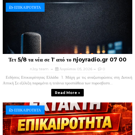
ΕΠΙΚΑΙΡΟΤΗΤΑ
Τετ 5/8 τα νέα σε 1' από το njoyradio.gr 07 00
nJoy team
Αυγούστου 05, 2026
0
Ειδήσεις Επικαιρότητας Ελλάδα ​ 1. Μάχη με τις αναζωπυρώσεις στη Δυτική
Αττική ​Σε εξέλιξη παραμένει η τιτάνια προσπάθεια των πυροσβεστι...
Read More »
ΕΠΙΚΑΙΡΟΤΗΤΑ