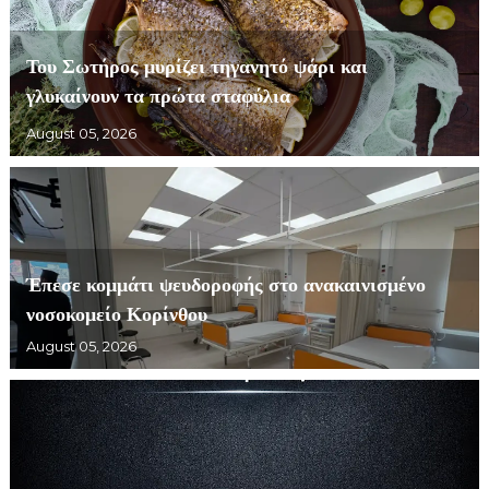
Του Σωτήρος μυρίζει τηγανητό ψάρι και
γλυκαίνουν τα πρώτα σταφύλια
August 05, 2026
Έπεσε κομμάτι ψευδοροφής στο ανακαινισμένο
νοσοκομείο Κορίνθου
August 05, 2026