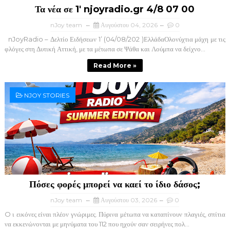
Τα νέα σε 1' njoyradio.gr 4/8 07 00
nJoy team
Αυγούστου 04, 2026
0
nJoyRadio – Δελτίο Ειδήσεων 1’ (04/08/202 )ΕλλάδαΟλονύχτια μάχη με τις
φλόγες στη Δυτική Αττική, με τα μέτωπα σε Ψάθα και Λούμπα να δείχνο...
Read More »
NJOY STORIES
Πόσες φορές μπορεί να καεί το ίδιο δάσος;
nJoy team
Αυγούστου 03, 2026
0
O ι εικόνες είναι πλέον γνώριμες. Πύρινα μέτωπα να καταπίνουν πλαγιές, σπίτια
να εκκενώνονται με μηνύματα του 112 που ηχούν σαν σειρήνες πολ...