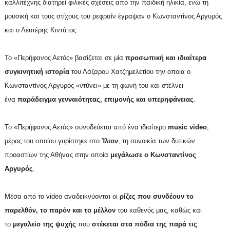
καλλιτέχνης διατηρεί φιλικές σχέσεις από την παιδική ηλικία, ενώ τη
μουσική και τους στίχους του ρεφραίν έγραψαν ο Κωνσταντίνος Αργυρός
και ο Λευτέρης Κιντάτος.
Το «Περήφανος Αετός» βασίζεται σε μία
προσωπική και ιδιαίτερα
συγκινητική ιστορία
του Λάζαρου Χατζημελετίου την οποία ο
Κωνσταντίνος Αργυρός «ντύνει» με τη φωνή του και στέλνει
ένα
παράδειγμα γενναιότητας, επιμονής και υπερηφάνειας
.
Το «Περήφανος Αετός» συνοδεύεται από ένα ιδιαίτερο
music video
,
μέρος του οποίου γυρίστηκε στο
Ίλιον
, τη συνοικία των δυτικών
προαστίων της Αθήνας στην οποία
μεγάλωσε ο Κωνσταντίνος
Αργυρός
.
Μέσα από το video αναδεικνύονται οι
ρίζες που συνδέουν το
παρελθόν, το παρόν και το μέλλον
του καθενός μας, καθώς και
το
μεγαλείο της ψυχής
που
στέκεται στα πόδια της παρά τις