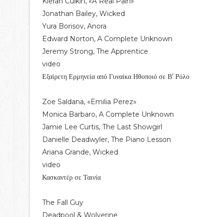
Kieran Culkin, «A Real Pain»
Jonathan Bailey, Wicked
Yura Borisov, Anora
Edward Norton, A Complete Unknown
Jeremy Strong, The Apprentice
video
Εξαίρετη Ερμηνεία από Γυναίκα Ηθοποιό σε Β’ Ρόλο
Zoe Saldana, «Emilia Perez»
Monica Barbaro, A Complete Unknown
Jamie Lee Curtis, The Last Showgirl
Danielle Deadwyler, The Piano Lesson
Ariana Grande, Wicked
video
Κασκαντέρ σε Ταινία
The Fall Guy
Deadpool & Wolverine