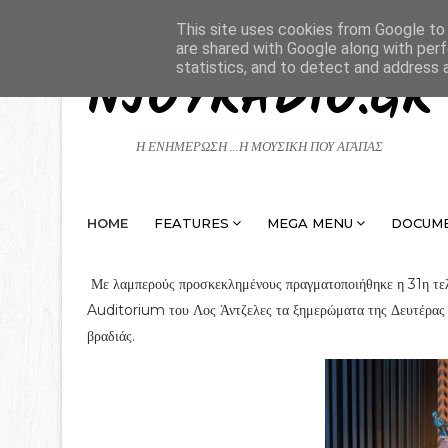
This site uses cookies from Google to d
are shared with Google along with perf
statistics, and to detect and address 
NJOYRADIO.GR
Η ΕΝΗΜΕΡΩΣΗ ...Η ΜΟΥΣΙΚΗ ΠΟΥ ΑΓΑΠΑΣ
HOME
FEATURES
MEGA MENU
DOCUM
Με λαμπερούς προσκεκλημένους πραγματοποιήθηκε η 31η τ
Auditorium του Λος Άντζελες τα ξημερώματα της Δευτέρας (
βραδιάς.