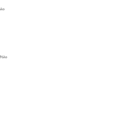
όλο
 Ρόλο