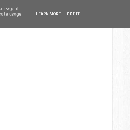
Home
About
Contact
user-agent
erate usage
LEARN MORE
GOT IT